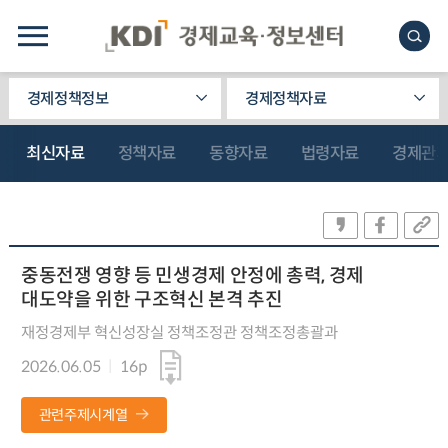
경제정책정보
경제정책자료
최신자료
정책자료
동향자료
법령자료
경제관
중동전쟁 영향 등 민생경제 안정에 총력, 경제
대도약을 위한 구조혁신 본격 추진
재정경제부 혁신성장실 정책조정관 정책조정총괄과
2026.06.05
16p
관련주제시계열