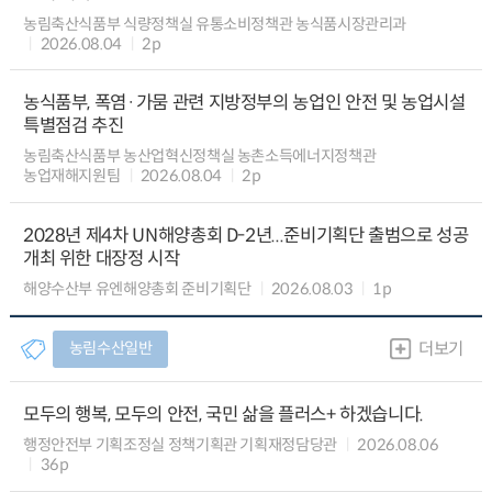
농림축산식품부 식량정책실 유통소비정책관 농식품시장관리과
2026.08.04
2p
농식품부, 폭염·가뭄 관련 지방정부의 농업인 안전 및 농업시설
특별점검 추진
농림축산식품부 농산업혁신정책실 농촌소득에너지정책관
농업재해지원팀
2026.08.04
2p
2028년 제4차 UN해양총회 D-2년...준비기획단 출범으로 성공
개최 위한 대장정 시작
해양수산부 유엔해양총회 준비기획단
2026.08.03
1p
농림수산일반
더보기
모두의 행복, 모두의 안전, 국민 삶을 플러스+ 하겠습니다.
행정안전부 기획조정실 정책기획관 기획재정담당관
2026.08.06
36p