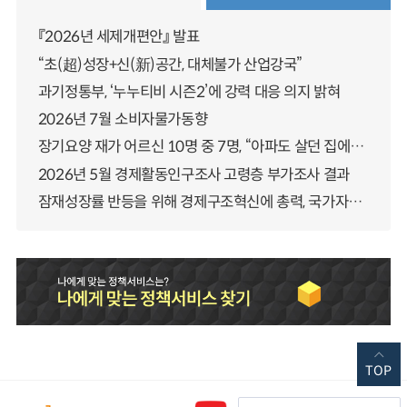
『2026년 세제개편안』 발표
“초(超)성장+신(新)공간, 대체불가 산업강국”
과기정통부, ‘누누티비 시즌2’에 강력 대응 의지 밝혀
2026년 7월 소비자물가동향
장기요양 재가 어르신 10명 중 7명, “아파도 살던 집에서 살겠다” 「2025년 장기요양실태조사」 결과 발표
2026년 5월 경제활동인구조사 고령층 부가조사 결과
잠재성장률 반등을 위해 경제구조혁신에 총력, 국가자산 관리체계 대전환
TOP