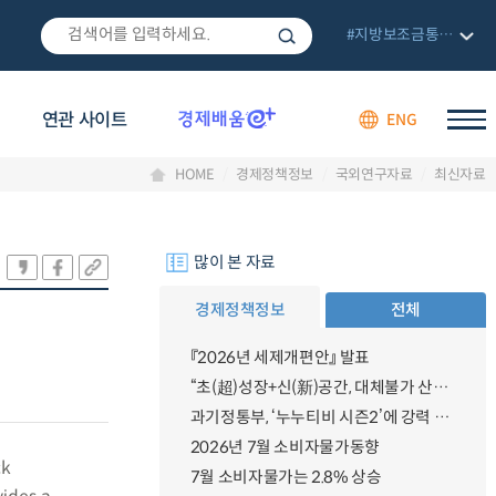
#지방보조금통합관리망
연관 사이트
ENG
HOME
경제정책정보
국외연구자료
최신자료
많이 본 자료
경제정책정보
전체
『2026년 세제개편안』 발표
“초(超)성장+신(新)공간, 대체불가 산업강국”
과기정통부, ‘누누티비 시즌2’에 강력 대응 의지 밝혀
2026년 7월 소비자물가동향
ck
7월 소비자물가는 2.8% 상승