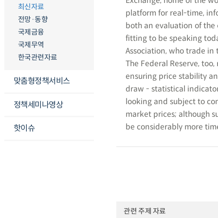
Exchange, home of the wor
최신자료
platform for real-time, i
전망·동향
both an evaluation of the 
국제금융
fitting to be speaking to
국제무역
Association, who trade in 
한국관련자료
The Federal Reserve, too, 
ensuring price stability
맞춤형정책서비스
draw - statistical indicat
looking and subject to co
정책세미나영상
market prices; although s
be considerably more time
핫이슈
관련 주제 자료