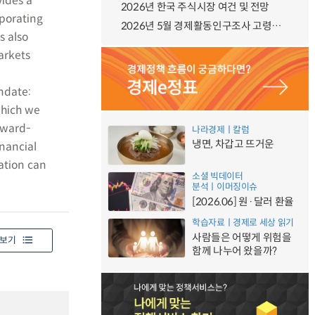
vides a
2026년 한국 주식시장 여건 및 전망
rporating
2026년 5월 경제활동인구조사 고령층 부가조사 결과
s also
arkets
andate:
which we
ckward-
나라경제ㅣ칼럼
냉면, 차갑고 뜨거운
inancial
ation can
소셜 빅데이터
분석ㅣ이머징이슈
[2026.06] 원·달러 환율
학습자료ㅣ경제로 세상 읽기
사람들은 어떻게 위험을
보기
함께 나누어 왔을까?