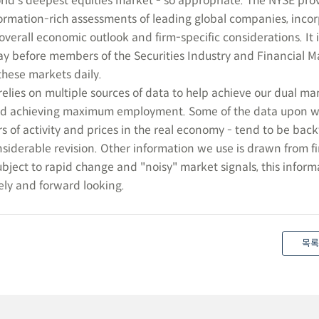
ld's deepest equities market - so appropriate. The NYSE pro
nformation-rich assessments of leading global companies, inco
overall economic outlook and firm-specific considerations. It i
day before members of the Securities Industry and Financial M
these markets daily.
relies on multiple sources of data to help achieve our dual m
 and achieving maximum employment. Some of the data upon 
ors of activity and prices in the real economy - tend to be ba
nsiderable revision. Other information we use is drawn from f
ubject to rapid change and "noisy" market signals, this inform
ly and forward looking.
목록