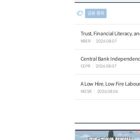
금융∙통화
Trust, Financial Literacy, 
NBER
2026.08.07
Central Bank Independence
CEPR
2026.08.07
A Low Hire, Low Fire Labou
NIESR
2026.08.06