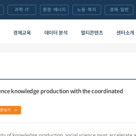
과학·IT
환경·에너지
노동·복지
경제·일반
경제교육
데이터 분석
멀티콘텐츠
센터소개
ience knowledge production with the coordinated
원문보기
ity of knowledge production, social science must accelerate