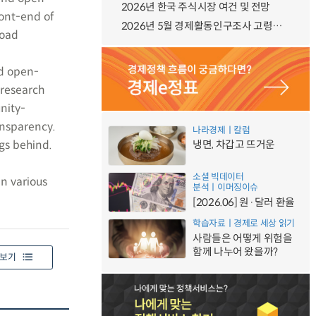
2026년 한국 주식시장 여건 및 전망
ront-end of
2026년 5월 경제활동인구조사 고령층 부가조사 결과
road
ed open-
 research
unity-
ansparency.
나라경제ㅣ칼럼
ags behind.
냉면, 차갑고 뜨거운
소셜 빅데이터
in various
분석ㅣ이머징이슈
[2026.06] 원·달러 환율
학습자료ㅣ경제로 세상 읽기
사람들은 어떻게 위험을
함께 나누어 왔을까?
보기