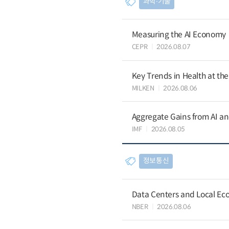
과학∙기술
Measuring the AI Economy
CEPR
2026.08.07
Key Trends in Health at th
MILKEN
2026.08.06
Aggregate Gains from AI an
IMF
2026.08.05
정보통신
Data Centers and Local Eco
NBER
2026.08.06