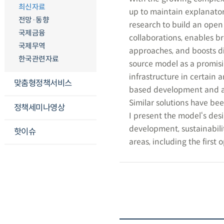
최신자료
up to maintain explanator
전망·동향
research to build an ope
국제금융
collaborations, enables 
국제무역
approaches, and boosts di
한국관련자료
source model as a promis
infrastructure in certain 
맞춤형정책서비스
based development and ali
Similar solutions have bee
정책세미나영상
I present the model‘s desi
development, sustainabilit
핫이슈
areas, including the first