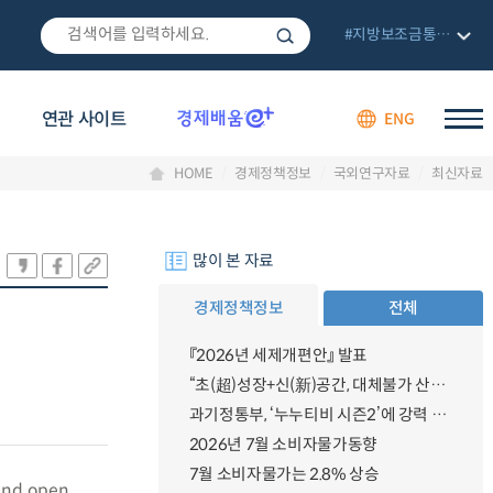
#지방보조금통합관리망
연관 사이트
ENG
HOME
경제정책정보
국외연구자료
최신자료
많이 본 자료
경제정책정보
전체
『2026년 세제개편안』 발표
“초(超)성장+신(新)공간, 대체불가 산업강국”
과기정통부, ‘누누티비 시즌2’에 강력 대응 의지 밝혀
2026년 7월 소비자물가동향
7월 소비자물가는 2.8% 상승
 and open