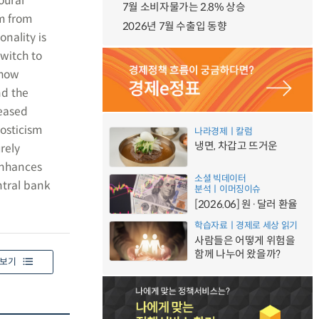
oural
7월 소비자물가는 2.8% 상승
m from
2026년 7월 수출입 동향
onality is
switch to
 how
nd the
reased
nosticism
나라경제ㅣ칼럼
냉면, 차갑고 뜨거운
rely
 enhances
소셜 빅데이터
entral bank
분석ㅣ이머징이슈
[2026.06] 원·달러 환율
학습자료ㅣ경제로 세상 읽기
사람들은 어떻게 위험을
함께 나누어 왔을까?
보기