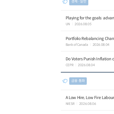
경제 ∙ 일반
Playing for the goals: advan
UN
2026.08.05
Portfolio Rebalancing Chan
Bank of Canada
2026.08.04
Do Voters Punish Inflation 
CEPR
2026.08.04
금융∙통화
A Low Hire, Low Fire Labou
NIESR
2026.08.06