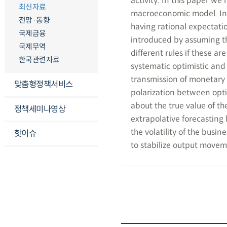
activity. In this paper we
최신자료
macroeconomic model. In t
전망·동향
having rational expectation
국제금융
introduced by assuming th
국제무역
different rules if these a
한국관련자료
systematic optimistic and
transmission of monetary p
맞춤형정책서비스
polarization between optim
about the true value of th
정책세미나영상
extrapolative forecasting 
the volatility of the busin
핫이슈
to stabilize output moveme