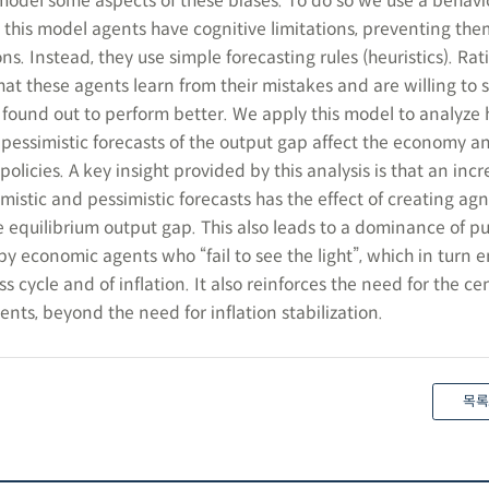
 model some aspects of these biases. To do so we use a behavi
his model agents have cognitive limitations, preventing the
s. Instead, they use simple forecasting rules (heuristics). Rati
at these agents learn from their mistakes and are willing to 
re found out to perform better. We apply this model to analyze
 pessimistic forecasts of the output gap affect the economy a
olicies. A key insight provided by this analysis is that an inc
istic and pessimistic forecasts has the effect of creating ag
e equilibrium output gap. This also leads to a dominance of pu
by economic agents who “fail to see the light”, which in turn
ess cycle and of inflation. It also reinforces the need for the c
nts, beyond the need for inflation stabilization.
목록