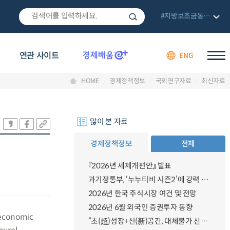
#지방보조금통합관리망
연관 사이트
ENG
HOME
경제정책정보
국외연구자료
최신자료
많이 본 자료
경제정책정보
전체
『2026년 세제개편안』 발표
과기정통부, ‘누누티비 시즌2’에 강력 대응 의지 밝혀
2026년 한국 주식시장 여건 및 전망
2026년 6월 외국인 증권투자 동향
 economic
“초(超)성장+신(新)공간, 대체불가 산업강국”