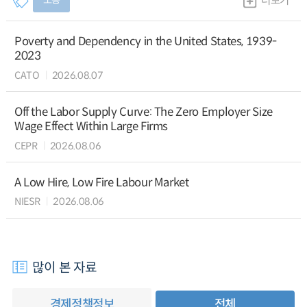
노동
더보기
Poverty and Dependency in the United States, 1939-
2023
CATO
2026.08.07
Off the Labor Supply Curve: The Zero Employer Size
Wage Effect Within Large Firms
CEPR
2026.08.06
A Low Hire, Low Fire Labour Market
NIESR
2026.08.06
많이 본 자료
경제정책정보
전체