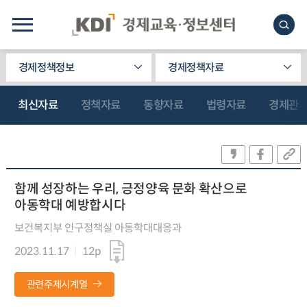
경제정책정보
경제정책자료
최신자료
정책자료
동향자료
법령자료
경제관
함께 성장하는 우리, 긍정양육 문화 확산으로
아동학대 예방합시다
보건복지부 인구정책실 아동학대대응과
2023.11.17
12p
관련주제시계열