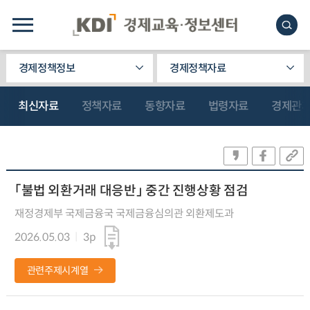
경제정책정보
경제정책자료
최신자료
정책자료
동향자료
법령자료
경제관
「불법 외환거래 대응반」 중간 진행상황 점검
재정경제부 국제금융국 국제금융심의관 외환제도과
2026.05.03
3p
관련주제시계열