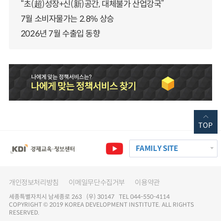
“초(超)성장+신(新)공간, 대체불가 산업강국”
7월 소비자물가는 2.8% 상승
2026년 7월 수출입 동향
TOP
FAMILY SITE
개인정보처리방침
이메일무단수집거부
이용약관
세종특별자치시 남세종로 263 (우) 30147 TEL 044-550-4114
COPYRIGHT © 2019 KOREA DEVELOPMENT INSTITUTE. ALL RIGHTS
RESERVED.