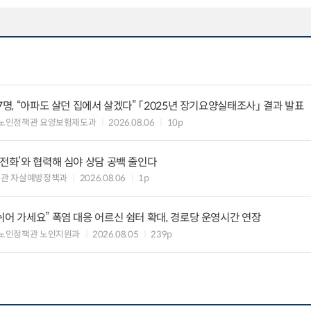
7명, “아파도 살던 집에서 살겠다” 「2025년 장기요양실태조사」 결과 발표
 노인정책관 요양보험제도과
2026.08.06
10p
의전화’와 협력해 심야 상담 공백 줄인다
책관 자살예방정책과
2026.08.06
1p
쉬어 가세요” 폭염 대응 어르신 쉼터 확대, 경로당 운영시간 연장
노인정책관 노인지원과
2026.08.05
239p