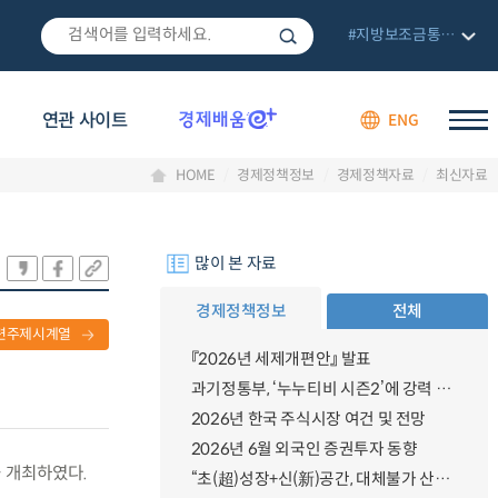
#지방보조금통합관리망
연관 사이트
ENG
HOME
경제정책정보
경제정책자료
최신자료
많이 본 자료
경제정책정보
전체
련주제시계열
『2026년 세제개편안』 발표
과기정통부, ‘누누티비 시즌2’에 강력 대응 의지 밝혀
2026년 한국 주식시장 여건 및 전망
2026년 6월 외국인 증권투자 동향
을 개최하였다.
“초(超)성장+신(新)공간, 대체불가 산업강국”