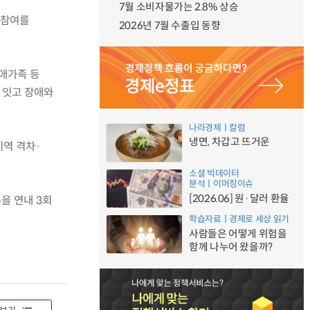
7월 소비자물가는 2.8% 상승
 참여를
2026년 7월 수출입 동향
애가족 등
 잇고 장애와
나라경제ㅣ칼럼
냉면, 차갑고 뜨거운
지역 격차·
소셜 빅데이터
분석ㅣ이머징이슈
[2026.06] 원·달러 환율
을 연내 3회
학습자료ㅣ경제로 세상 읽기
사람들은 어떻게 위험을
함께 나누어 왔을까?