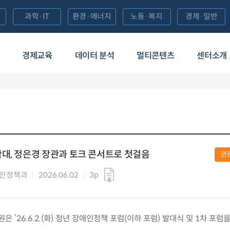
과학·IT
환경·에너지
노동·복지
경제·일반
경제교육
데이터 분석
멀티콘텐츠
센터소개
대, 정은경 장관과 토크 콘서트로 첫걸음
관
애인정책과
2026.06.02
3p
’26.6.2.(화) 청년 장애인정책 포럼(이하 포럼) 발대식 및 1차 포럼