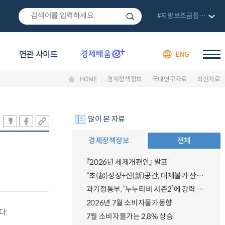
#지방보조금통합관리망
연관 사이트
ENG
HOME
경제정책정보
국내연구자료
최신자료
많이 본 자료
경제정책정보
전체
『2026년 세제개편안』 발표
“초(超)성장+신(新)공간, 대체불가 산업강국”
과기정통부, ‘누누티비 시즌2’에 강력 대응 의지 밝혀
2026년 7월 소비자물가동향
다.
7월 소비자물가는 2.8% 상승