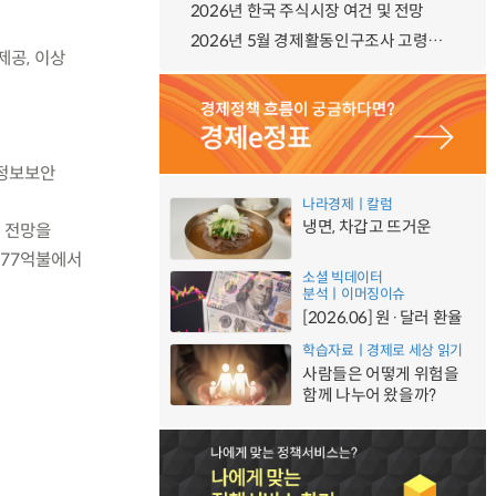
2026년 한국 주식시장 여건 및 전망
2026년 5월 경제활동인구조사 고령층 부가조사 결과
제공, 이상
 정보보안
나라경제ㅣ칼럼
냉면, 차갑고 뜨거운
및 전망을
,577억불에서
소셜 빅데이터
분석ㅣ이머징이슈
[2026.06] 원·달러 환율
학습자료ㅣ경제로 세상 읽기
사람들은 어떻게 위험을
함께 나누어 왔을까?