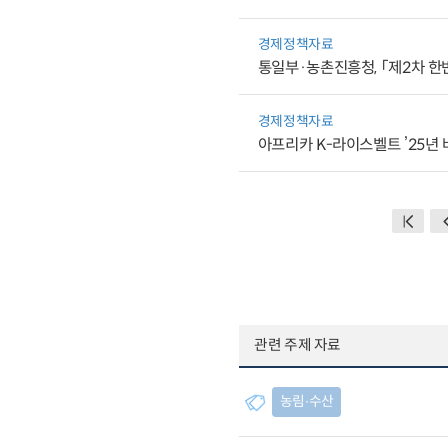
경제정책자료
통일부·농촌진흥청, 「제2차 한
경제정책자료
아프리카 K-라이스벨트 ’25년 벼
관련 주제 자료
농림∙수산