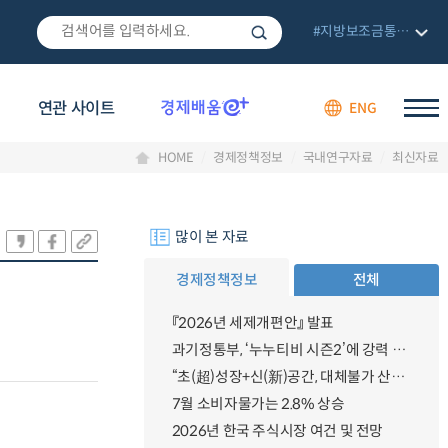
#지방보조금통합관리망
연관 사이트
ENG
HOME
경제정책정보
국내연구자료
최신자료
많이 본 자료
경제정책정보
전체
『2026년 세제개편안』 발표
과기정통부, ‘누누티비 시즌2’에 강력 대응 의지 밝혀
“초(超)성장+신(新)공간, 대체불가 산업강국”
7월 소비자물가는 2.8% 상승
2026년 한국 주식시장 여건 및 전망