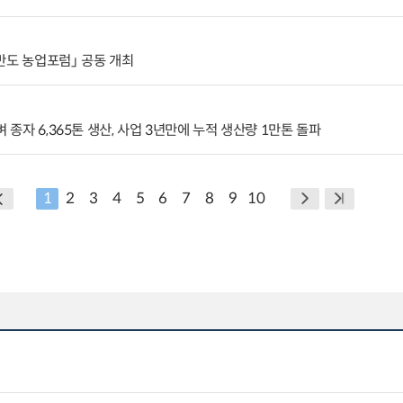
반도 농업포럼」 공동 개최
 종자 6,365톤 생산, 사업 3년만에 누적 생산량 1만톤 돌파
1
2
3
4
5
6
7
8
9
10