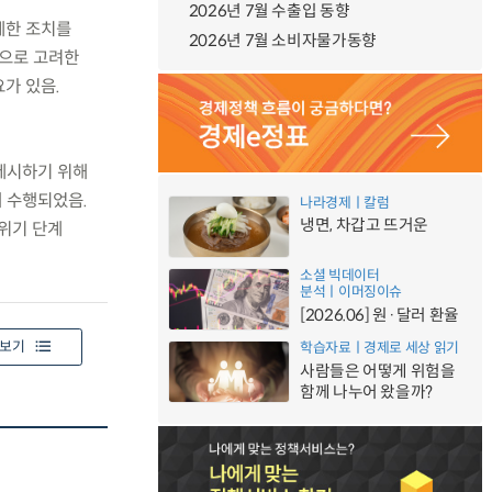
2026년 7월 수출입 동향
제한 조치를
2026년 7월 소비자물가동향
적으로 고려한
가 있음.
 제시하기 위해
 수행되었음.
나라경제ㅣ칼럼
냉면, 차갑고 뜨거운
 위기 단계
소셜 빅데이터
분석ㅣ이머징이슈
[2026.06] 원·달러 환율
보기
학습자료ㅣ경제로 세상 읽기
사람들은 어떻게 위험을
함께 나누어 왔을까?