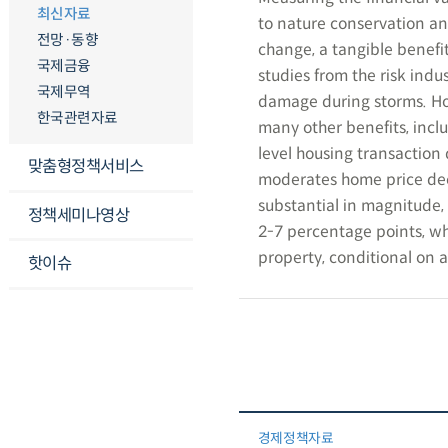
최신자료
to nature conservation an
전망·동향
change, a tangible benefit
국제금융
studies from the risk indu
국제무역
damage during storms. How
한국관련자료
many other benefits, inc
level housing transaction
맞춤형정책서비스
moderates home price decl
substantial in magnitude, 
정책세미나영상
2-7 percentage points, wh
property, conditional on a
핫이슈
경제정책자료