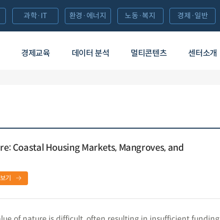
과학·IT
환경·에너지
노동·복지
경제·일반
경제교육
데이터 분석
멀티콘텐츠
센터소개
ure: Coastal Housing Markets, Mangroves, and
보기
ue of nature is difficult, often resulting in insufficient fundin