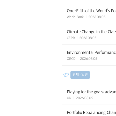
One-Fifth of the World’s Po
World Bank
2026.08.05
Climate Change in the Cla
CEPR
2026.08.05
Environmental Performance 
OECD
2026.08.05
경제 ∙ 일반
Playing for the goals: advan
UN
2026.08.05
Portfolio Rebalancing Chan