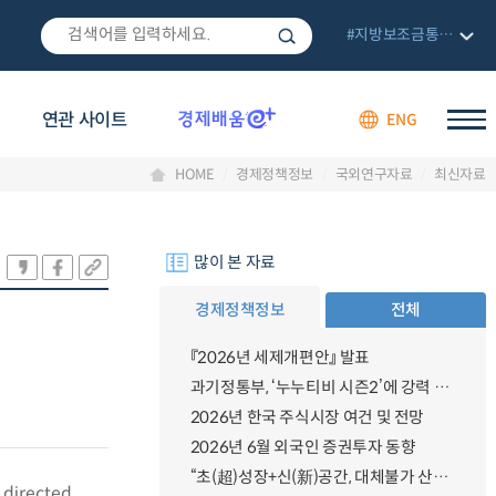
#지방보조금통합관리망
연관 사이트
ENG
HOME
경제정책정보
국외연구자료
최신자료
많이 본 자료
경제정책정보
전체
『2026년 세제개편안』 발표
과기정통부, ‘누누티비 시즌2’에 강력 대응 의지 밝혀
2026년 한국 주식시장 여건 및 전망
2026년 6월 외국인 증권투자 동향
“초(超)성장+신(新)공간, 대체불가 산업강국”
g directed