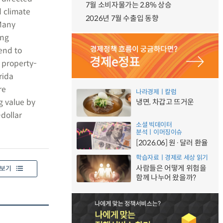
7월 소비자물가는 2.8% 상승
d climate
2026년 7월 수출입 동향
 Many
ing
end to
 property-
rida
re
나라경제ㅣ칼럼
g value by
냉면, 차갑고 뜨거운
dollar
소셜 빅데이터
분석ㅣ이머징이슈
[2026.06] 원·달러 환율
학습자료ㅣ경제로 세상 읽기
사람들은 어떻게 위험을
보기
함께 나누어 왔을까?