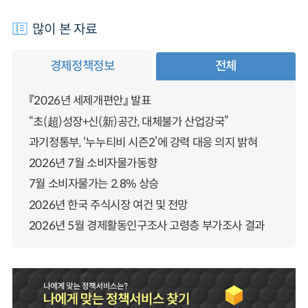
많이 본 자료
경제정책정보
전체
『2026년 세제개편안』 발표
“초(超)성장+신(新)공간, 대체불가 산업강국”
과기정통부, ‘누누티비 시즌2’에 강력 대응 의지 밝혀
2026년 7월 소비자물가동향
7월 소비자물가는 2.8% 상승
2026년 한국 주식시장 여건 및 전망
2026년 5월 경제활동인구조사 고령층 부가조사 결과