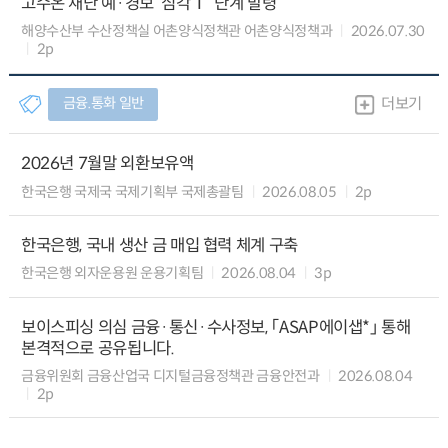
고수온 재난 예·경보 ‘심각Ⅰ’ 단계 발령
해양수산부 수산정책실 어촌양식정책관 어촌양식정책과
2026.07.30
2p
금융.통화 일반
더보기
2026년 7월말 외환보유액
한국은행 국제국 국제기획부 국제총괄팀
2026.08.05
2p
한국은행, 국내 생산 금 매입 협력 체계 구축
한국은행 외자운용원 운용기획팀
2026.08.04
3p
보이스피싱 의심 금융·통신·수사정보, 「ASAP에이샙*」 통해
본격적으로 공유됩니다.
금융위원회 금융산업국 디지털금융정책관 금융안전과
2026.08.04
2p