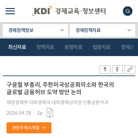
경제정책정보
경제정책자료
최신자료
정책자료
동향자료
법령자료
경제관
구윤철 부총리, 주한미국상공회의소와 한국의
글로벌 금융허브 도약 방안 논의
재정경제부 대외경제국 대외경제심의관 신통상분석과
2026.04.28
2p
관련주제시계열