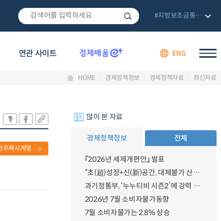
#지방보조금통합관리망
연관 사이트
ENG
HOME
경제정책정보
경제정책자료
최신자료
많이 본 자료
경제정책정보
전체
련주제시계열
『2026년 세제개편안』 발표
“초(超)성장+신(新)공간, 대체불가 산업강국”
과기정통부, ‘누누티비 시즌2’에 강력 대응 의지 밝혀
2026년 7월 소비자물가동향
7월 소비자물가는 2.8% 상승