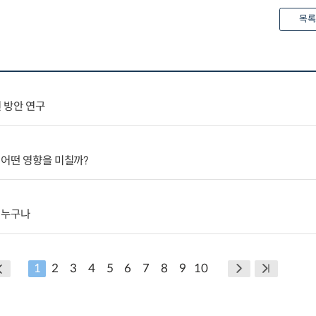
목록
 방안 연구
 어떤 영향을 미칠까?
 누구나
1
2
3
4
5
6
7
8
9
10