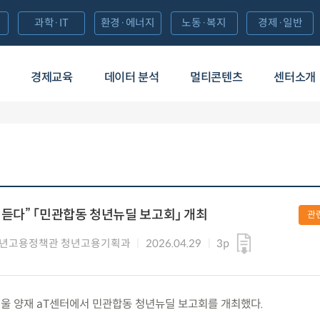
과학·IT
환경·에너지
노동·복지
경제·일반
경제교육
데이터 분석
멀티콘텐츠
센터소개
 듣다” 「민관합동 청년뉴딜 보고회」 개최
관
청년고용정책관 청년고용기획과
2026.04.29
3p
) 서울 양재 aT센터에서 민관합동 청년뉴딜 보고회를 개최했다.