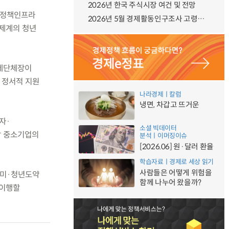
2026년 한국 주식시장 여건 및 전망
과 정책인프라
2026년 5월 경제활동인구조사 고령층 부가조사 결과
경제계의 청년
경제단체장이
·정서적 지원
나라경제ㅣ칼럼
냉면, 차갑고 뜨거운
자·
소셜 빅데이터
방 중소기업의
분석ㅣ이머징이슈
[2026.06] 원·달러 환율
학습자료ㅣ경제로 세상 읽기
사람들은 어떻게 위험을
데미·청년도약
함께 나누어 왔을까?
 이행할