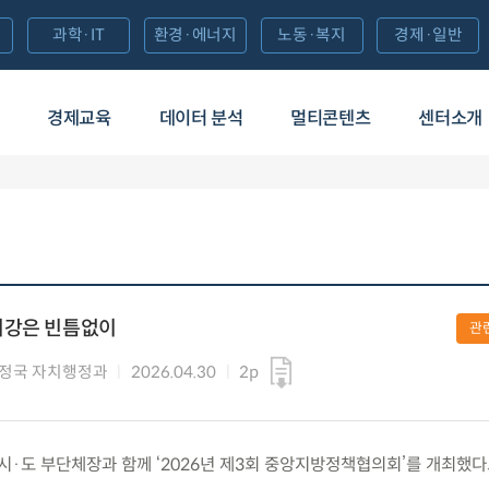
과학·IT
환경·에너지
노동·복지
경제·일반
경제교육
데이터 분석
멀티콘텐츠
센터소개
기강은 빈틈없이
관
정국 자치행정과
2026.04.30
2p
7개 시·도 부단체장과 함께 ‘2026년 제3회 중앙지방정책협의회’를 개최했다