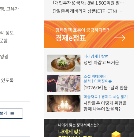
「개인투자용 국채」 8월 1,500억원 발행 예정
행, 고유가
단일종목 레버리지 상품(ETF·ETN) 기본예탁금 강화 조기시행 방안 안내
조작 정보
문함.
태양광
나라경제ㅣ칼럼
냉면, 차갑고 뜨거운
소셜 빅데이터
 있도록
분석ㅣ이머징이슈
[2026.06] 원·달러 환율
학습자료ㅣ경제로 세상 읽기
사람들은 어떻게 위험을
함께 나누어 왔을까?
보기