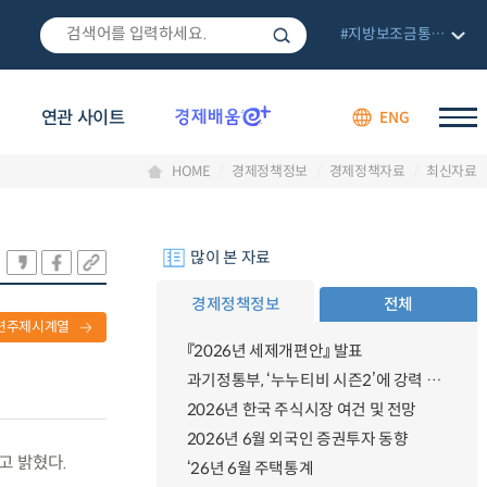
#지방보조금통합관리망
연관 사이트
ENG
HOME
경제정책정보
경제정책자료
최신자료
많이 본 자료
경제정책정보
전체
련주제시계열
『2026년 세제개편안』 발표
과기정통부, ‘누누티비 시즌2’에 강력 대응 의지 밝혀
2026년 한국 주식시장 여건 및 전망
2026년 6월 외국인 증권투자 동향
고 밝혔다.
‘26년 6월 주택통계