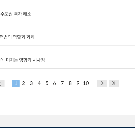
수도권 격차 해소
력법의 역할과 과제
제에 미치는 영향과 시사점
1
2
3
4
5
6
7
8
9
10