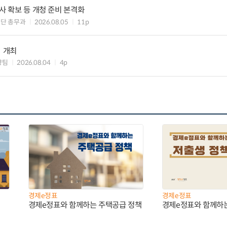
사 확보 등 개청 준비 본격화
단 총무과
2026.08.05
11p
」 개최
향팀
2026.08.04
4p
경제e정표
경제e정표
경제e정표와 함께하는 주택공급 정책
경제e정표와 함께하