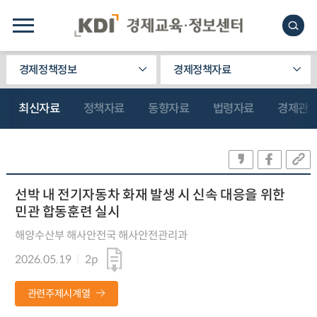
경제정책정보
경제정책자료
최신자료
정책자료
동향자료
법령자료
경제관
선박 내 전기자동차 화재 발생 시 신속 대응을 위한
민관 합동훈련 실시
해양수산부 해사안전국 해사안전관리과
2026.05.19
2p
관련주제시계열