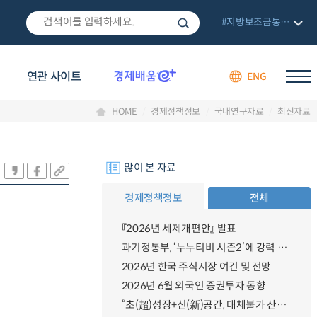
#지방보조금통합관리망
연관 사이트
ENG
HOME
경제정책정보
국내연구자료
최신자료
많이 본 자료
경제정책정보
전체
『2026년 세제개편안』 발표
과기정통부, ‘누누티비 시즌2’에 강력 대응 의지 밝혀
2026년 한국 주식시장 여건 및 전망
2026년 6월 외국인 증권투자 동향
“초(超)성장+신(新)공간, 대체불가 산업강국”