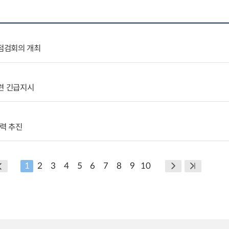
 점검회의 개최
련 긴급지시
협력 추진
1
2
3
4
5
6
7
8
9
10