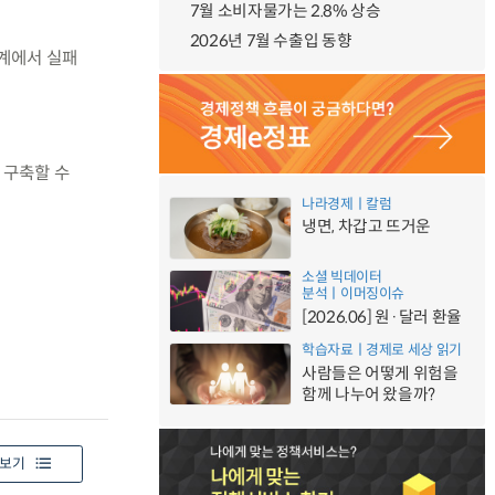
7월 소비자물가는 2.8% 상승
2026년 7월 수출입 동향
단계에서 실패
 구축할 수
나라경제ㅣ칼럼
냉면, 차갑고 뜨거운
소셜 빅데이터
분석ㅣ이머징이슈
[2026.06] 원·달러 환율
학습자료ㅣ경제로 세상 읽기
사람들은 어떻게 위험을
함께 나누어 왔을까?
보기