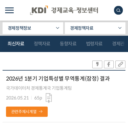
경제정책정보
경제정책자료
최신자료
정책자료
동향자료
법령자료
경제관
2026년 1분기 기업특성별 무역통계(잠정) 결과
국가데이터처 경제통계국 기업통계팀
2026.05.21
65p
관련주제시계열