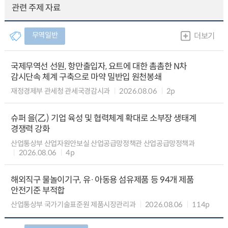
관련 주제 자료
무역일반
더보기
국제무역선 선원, 항만출입자, 요트에 대한 촘촘한 N차
감시단속 체계 구축으로 마약 밀반입 원천봉쇄
재정경제부 관세청 관세국경감시과
2026.08.06
2p
슈퍼 을(乙) 기업 육성 및 협력체계 확대로 소부장 생태계
경쟁력 강화
산업통상부 산업자원안보실 산업공급망정책관 산업공급망정책과
2026.08.06
4p
해외직구 물놀이기구, 유·아동용 섬유제품 등 94개 제품
안전기준 부적합
산업통상부 국가기술표준원 제품시장관리과
2026.08.06
114p