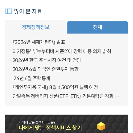
많이 본 자료
경제정책정보
전체
『2026년 세제개편안』 발표
과기정통부, ‘누누티비 시즌2’에 강력 대응 의지 밝혀
2026년 한국 주식시장 여건 및 전망
2026년 6월 외국인 증권투자 동향
‘26년 6월 주택통계
「개인투자용 국채」 8월 1,500억원 발행 예정
단일종목 레버리지 상품(ETF·ETN) 기본예탁금 강화 조기시행 방안 안내