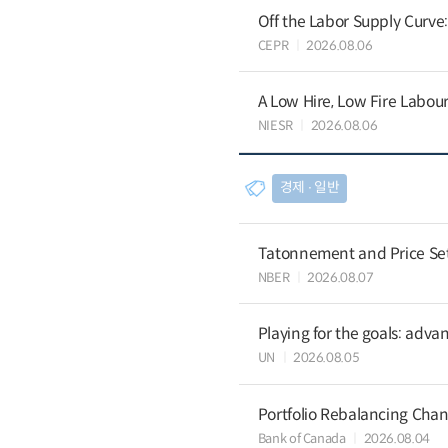
Off the Labor Supply Curve
CEPR
2026.08.06
A Low Hire, Low Fire Labou
NIESR
2026.08.06
경제 ∙ 일반
Tatonnement and Price Sett
NBER
2026.08.07
Playing for the goals: advan
UN
2026.08.05
Portfolio Rebalancing Chan
Bank of Canada
2026.08.04