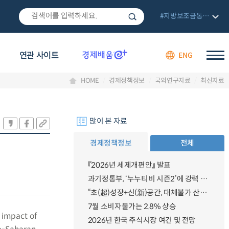
#지방보조금통합관리망
연관 사이트
ENG
HOME
경제정책정보
국외연구자료
최신자료
많이 본 자료
경제정책정보
전체
『2026년 세제개편안』 발표
과기정통부, ‘누누티비 시즌2’에 강력 대응 의지 밝혀
“초(超)성장+신(新)공간, 대체불가 산업강국”
7월 소비자물가는 2.8% 상승
 impact of
2026년 한국 주식시장 여건 및 전망