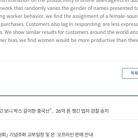
crimination on the productivity of online sales agents in S
mework that randomly varies the gender of names presented t
ng worker behavior, we find the assignment of a female-sou
purchases. Customers also lag in responding, are less express
s. We show similar results for customers around the world an
er bias, we find women would be more productive than their
목록
 보니 박스 갈이한 중국산”... 26억 원 챙긴 업자 검찰 송치
회」 기념주화 교부일정 및 온·오프라인 판매 안내