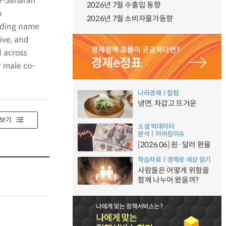
ub-Saharan
2026년 7월 수출입 동향
o
2026년 7월 소비자물가동향
nding name
ive, and
d across
 male co-
나라경제ㅣ칼럼
냉면, 차갑고 뜨거운
보기
소셜 빅데이터
분석ㅣ이머징이슈
[2026.06] 원·달러 환율
학습자료ㅣ경제로 세상 읽기
사람들은 어떻게 위험을
함께 나누어 왔을까?