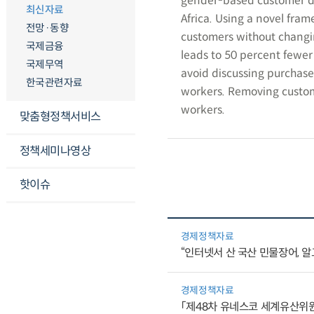
gender-based customer dis
최신자료
Africa. Using a novel fra
전망·동향
customers without changi
국제금융
leads to 50 percent fewer 
국제무역
avoid discussing purchase
한국관련자료
workers. Removing custom
workers.
맞춤형정책서비스
정책세미나영상
핫이슈
경제정책자료
“인터넷서 산 국산 민물장어, 알고
경제정책자료
「제48차 유네스코 세계유산위원