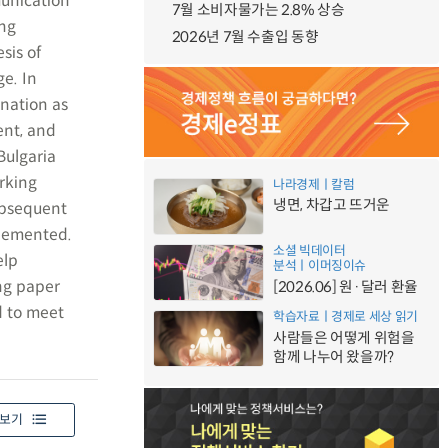
munication
7월 소비자물가는 2.8% 상승
ing
2026년 7월 수출입 동향
sis of
ge. In
ination as
ent, and
Bulgaria
rking
나라경제ㅣ칼럼
냉면, 차갑고 뜨거운
subsequent
plemented.
소셜 빅데이터
elp
분석ㅣ이머징이슈
ing paper
[2026.06] 원·달러 환율
d to meet
학습자료ㅣ경제로 세상 읽기
사람들은 어떻게 위험을
함께 나누어 왔을까?
보기