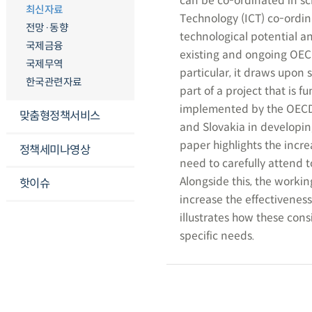
can be co-ordinated in sc
최신자료
Technology (ICT) co-ordin
전망·동향
technological potential a
국제금융
existing and ongoing OECD
국제무역
particular, it draws upon 
한국관련자료
part of a project that is
implemented by the OECD,
맞춤형정책서비스
and Slovakia in developi
paper highlights the incr
정책세미나영상
need to carefully attend 
Alongside this, the workin
핫이슈
increase the effectiveness
illustrates how these cons
specific needs.