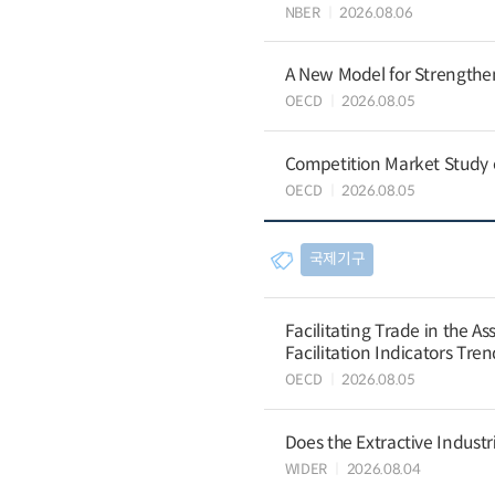
NBER
2026.08.06
A New Model for Strengthen
OECD
2026.08.05
Competition Market Study o
OECD
2026.08.05
국제기구
Facilitating Trade in the A
Facilitation Indicators Tre
OECD
2026.08.05
Does the Extractive Industr
WIDER
2026.08.04