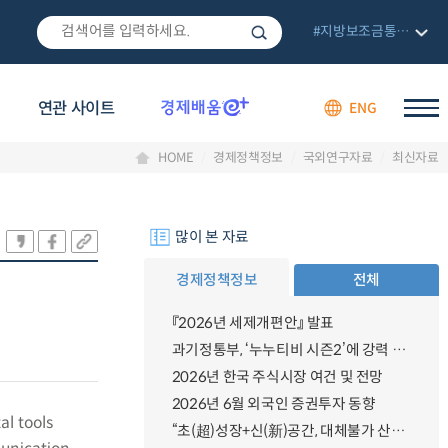
#지방보조금통합관리망
연관 사이트
ENG
HOME
경제정책정보
국외연구자료
최신자료
많이 본 자료
경제정책정보
전체
『2026년 세제개편안』 발표
과기정통부, ‘누누티비 시즌2’에 강력 대응 의지 밝혀
2026년 한국 주식시장 여건 및 전망
2026년 6월 외국인 증권투자 동향
al tools
“초(超)성장+신(新)공간, 대체불가 산업강국”