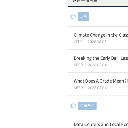
관련 주제 자료
교육
Climate Change in the Cla
CEPR
2026.08.05
Breaking the Early Bell: Le
NBER
2026.08.04
What Does A Grade Mean? I
NBER
2026.08.04
정보통신
Data Centers and Local Eco