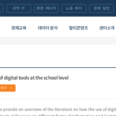
과학·IT
환경·에너지
노동·복지
경제·일반
경제교육
데이터 분석
멀티콘텐츠
센터소개
 digital tools at the school level
문보기
 provide an overview of the literature on how the use of digit