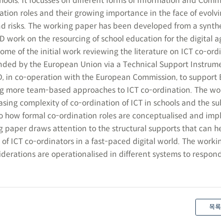
hools. It focusses on different forms of Information and Com
ation roles and their growing importance in the face of evolv
nd risks. The working paper has been developed from a synthe
 work on the resourcing of school education for the digital a
some of the initial work reviewing the literature on ICT co-ord
 funded by the European Union via a Technical Support Instrum
 in co-operation with the European Commission, to support 
ng more team-based approaches to ICT co-ordination. The wo
easing complexity of co-ordination of ICT in schools and the 
to how formal co-ordination roles are conceptualised and im
g paper draws attention to the structural supports that can h
 of ICT co-ordinators in a fast-paced digital world. The work
iderations are operationalised in different systems to respon
목록