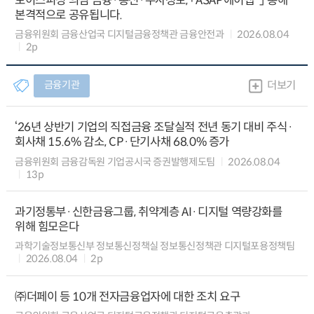
보이스피싱 의심 금융·통신·수사정보, 「ASAP에이샙*」 통해
본격적으로 공유됩니다.
금융위원회 금융산업국 디지털금융정책관 금융안전과
2026.08.04
2p
금융기관
더보기
‘26년 상반기 기업의 직접금융 조달실적 전년 동기 대비 주식·
회사채 15.6% 감소, CP·단기사채 68.0% 증가
금융위원회 금융감독원 기업공시국 증권발행제도팀
2026.08.04
13p
과기정통부·신한금융그룹, 취약계층 AI·디지털 역량강화를
위해 힘모은다
과학기술정보통신부 정보통신정책실 정보통신정책관 디지털포용정책팀
2026.08.04
2p
㈜더페이 등 10개 전자금융업자에 대한 조치 요구