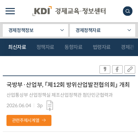
경제정책정보
경제정책자료
최신자료
정책자료
동향자료
법령자료
경제관
국방부·산업부, 「제12회 방위산업발전협의회」 개최
산업통상부 산업정책실 제조산업정책관 첨단민군협력과
2026.06.04
3p
관련주제시계열