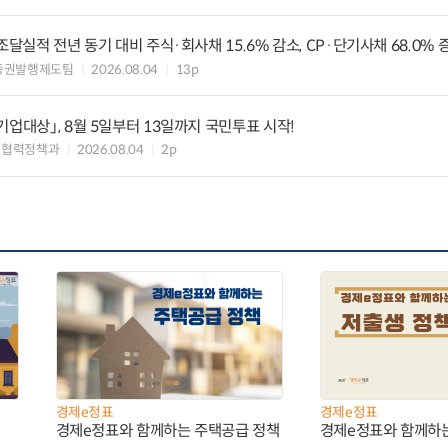
조달실적 전년 동기 대비 주식·회사채 15.6% 감소, CP·단기사채 68.0% 
증권발행제도팀
2026.08.04
13p
업대상」, 8월 5일부터 13일까지 국민투표 시작!
생협력정책과
2026.08.04
2p
경제e정표
경제e정표
경제e정표와 함께하는 주택공급 정책
경제e정표와 함께하