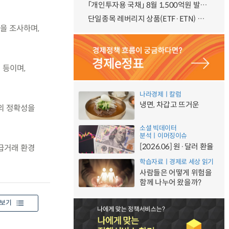
「개인투자용 국채」 8월 1,500억원 발행 예정
단일종목 레버리지 상품(ETF·ETN) 기본예탁금 강화 조기시행 방안 안내
반을 조사하며,
 등이며,
나라경제ㅣ칼럼
냉면, 차갑고 뜨거운
의 정확성을
소셜 빅데이터
분석ㅣ이머징이슈
[2026.06] 원·달러 환율
급거래 환경
학습자료ㅣ경제로 세상 읽기
사람들은 어떻게 위험을
함께 나누어 왔을까?
보기