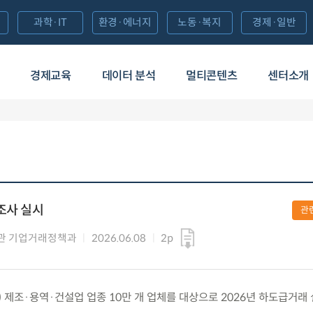
과학·IT
환경·에너지
노동·복지
경제·일반
경제교육
데이터 분석
멀티콘텐츠
센터소개
조사 실시
관
관 기업거래정책과
2026.06.08
2p
(월) 제조·용역·건설업 업종 10만 개 업체를 대상으로 2026년 하도급거