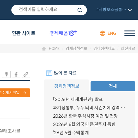
#지방보조금통합관리망
연관 사이트
ENG
HOME
경제정책정보
경제정책자료
최신자료
많이 본 자료
경제정책정보
전체
련주제시계열
『2026년 세제개편안』 발표
과기정통부, ‘누누티비 시즌2’에 강력 대응 의지 밝혀
2026년 한국 주식시장 여건 및 전망
2026년 6월 외국인 증권투자 동향
래 실태조사를
‘26년 6월 주택통계