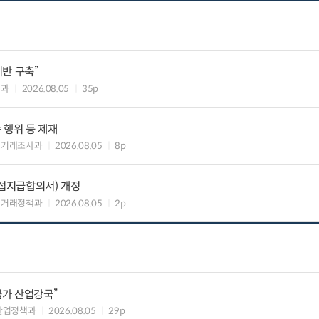
반 구축”
책과
2026.08.05
35p
 행위 등 제재
맹거래조사과
2026.08.05
8p
접지급합의서) 개정
업거래정책과
2026.08.05
2p
불가 산업강국”
산업정책과
2026.08.05
29p