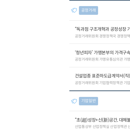
공정거래
“독과점 구조개혁과 공정성장 기
공정거래위원회 경쟁정책국 경쟁정
‘청년피자’ 가맹본부의 가격구속
공정거래위원회 가맹유통심의관 가
건설업종 표준하도급계약서(직
공정거래위원회 기업협력정책관 기
기업일반
“초(超)성장+신(新)공간, 대체
산업통상부 산업정책실 산업정책관 