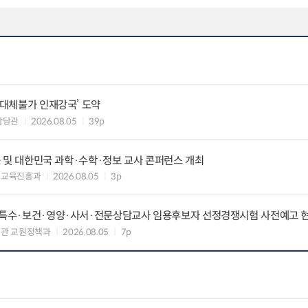
‘대체불가 인재강국’ 도약
담당관
2026.08.05
39p
교육 및 대한민국 과학·수학·정보 교사 콘퍼런스 개최
능교육진흥과
2026.08.05
3p
등·특수·보건·영양·사서·전문상담교사 임용후보자 선정경쟁시험 사전예고 
관 교원정책과
2026.08.05
7p