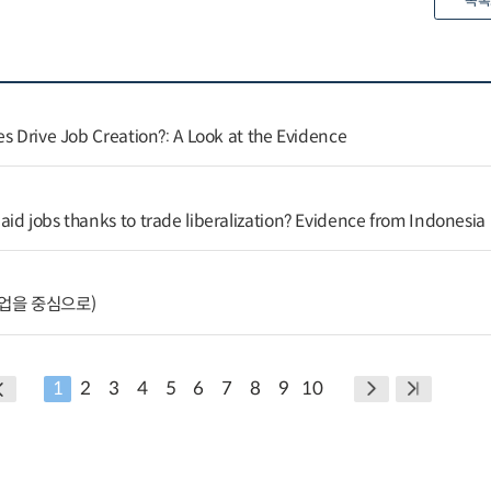
목록
s Drive Job Creation?: A Look at the Evidence
id jobs thanks to trade liberalization? Evidence from Indonesia
기업을 중심으로)
1
2
3
4
5
6
7
8
9
10