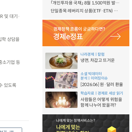
「개인투자용 국채」 8월 1,500억원 발행 예정
단일종목 레버리지 상품(ETF·ETN) 기본예탁금 강화 조기시행 방안 안내
R 및 대기·
입학 상담을
나라경제ㅣ칼럼
냉면, 차갑고 뜨거운
·중소기업 등
소셜 빅데이터
분석ㅣ이머징이슈
[2026.06] 원·달러 환율
수 있도록
학습자료ㅣ경제로 세상 읽기
사람들은 어떻게 위험을
함께 나누어 왔을까?