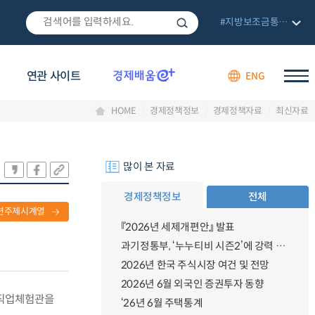
#지방보조금통합관리망
연관 사이트
ENG
HOME
경제정책정보
경제정책자료
최신자료
많이 본 자료
경제정책정보
전체
련주제시계열
『2026년 세제개편안』 발표
과기정통부, ‘누누티비 시즌2’에 강력 대응 의지 밝혀
2026년 한국 주식시장 여건 및 전망
2026년 6월 외국인 증권투자 동향
야 직업체험관을
‘26년 6월 주택통계