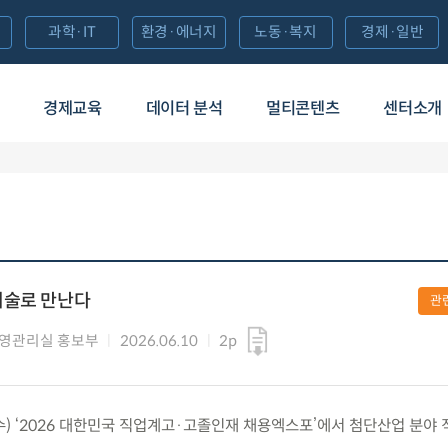
과학·IT
환경·에너지
노동·복지
경제·일반
경제교육
데이터 분석
멀티콘텐츠
센터소개
기술로 만난다
관
영관리실 홍보부
2026.06.10
2p
.(수) ‘2026 대한민국 직업계고·고졸인재 채용엑스포’에서 첨단산업 분