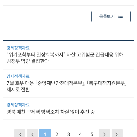
목록보기
경제정책자료
“위기포착부터 일상회복까지” 자살 고위험군 긴급대응 위해
범정부 역량 결집한다
경제정책자료
7월 호우 대응 「중앙재난안전대책본부」, 「복구대책지원본부」
체제로 전환
경제정책자료
경북 예천 구제역 방역조치 차질 없이 추진 중
1
2
3
4
5