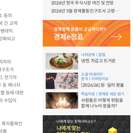
2026년 한국 주식시장 여건 및 전망
,
2026년 5월 경제활동인구조사 고령층 부가조사 결과
소 등의
국 간 교역
 팬데믹
 강화되고
나라경제ㅣ칼럼
냉면, 차갑고 뜨거운
 적자의
무역구조가
소셜 빅데이터
), 전기차
분석ㅣ이머징이슈
유 등 에너지
[2026.06] 원·달러 환율
니켈 등에 대한
학습자료ㅣ경제로 세상 읽기
의 수입이
사람들은 어떻게 위험을
함께 나누어 왔을까?
대표 흑자품목인
자를