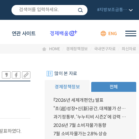
#지방보조금통합관리망
연관 사이트
ENG
HOME
경제정책정보
국내연구자료
최신자료
많이 본 자료
경제정책정보
전체
『2026년 세제개편안』 발표
“초(超)성장+신(新)공간, 대체불가 산업강국”
과기정통부, ‘누누티비 시즌2’에 강력 대응 의지 밝혀
2026년 7월 소비자물가동향
 발표하였다.
7월 소비자물가는 2.8% 상승