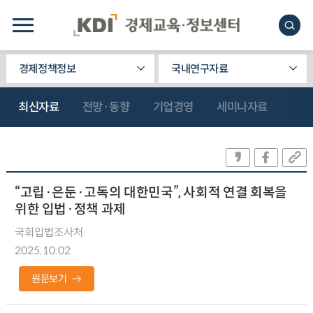
경제정책정보
국내연구자료
최신자료
전망·동향
기업경영
세미나자료
“고립·은둔·고독의 대한민국”, 사회적 연결 회복을
위한 입법·정책 과제
국회입법조사처
2025.10.02
원문보기