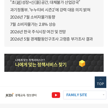
“초(超)성장+신(新)공간, 대체불가 산업강국”
과기정통부, ‘누누티비 시즌2’에 강력 대응 의지 밝혀
2026년 7월 소비자물가동향
7월 소비자물가는 2.8% 상승
2026년 한국 주식시장 여건 및 전망
2026년 5월 경제활동인구조사 고령층 부가조사 결과
TOP
FAMILY SITE