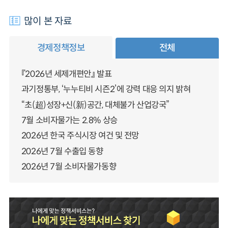
많이 본 자료
경제정책정보
전체
『2026년 세제개편안』 발표
과기정통부, ‘누누티비 시즌2’에 강력 대응 의지 밝혀
“초(超)성장+신(新)공간, 대체불가 산업강국”
7월 소비자물가는 2.8% 상승
2026년 한국 주식시장 여건 및 전망
2026년 7월 수출입 동향
2026년 7월 소비자물가동향