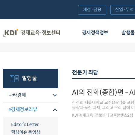
재정·금융
산업·무역
경제정책정보
발행물
전문가 좌담
발행물
AI의 진화(종합)편 - 
나라경제
김건희 서울대학교 교수(좌장)를 포함한
동향과 도전 과제, 그리고 우리 삶에 
e경제정보리뷰
KDI 경제교육·정보센터 교육콘텐츠2팀
Editor’s Letter
핵심이슈 동영상