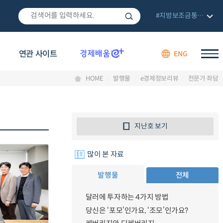
#지방보조금통합관리망
연관 사이트
ENG
HOME
발행물
e경제정보리뷰
전문가 좌담
지난호 보기
많이 본 자료
발행물
전체
달러에 투자하는 4가지 방법
당신은 ‘포모’인가요, ‘조모’인가요?